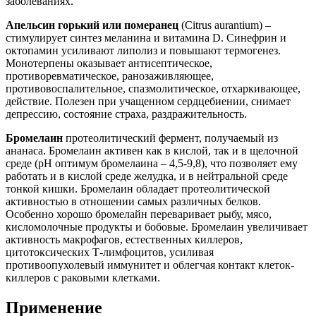
заболеваниях.
Апельсин горький или померанец
(Citrus aurantium) –
стимулирует синтез меланина и витамина D. Синефрин и
октопамин усиливают липолиз и повышают термогенез.
Монотерпены оказывает антисептическое,
противоревматическое, ранозаживляющее,
противовоспалительное, спазмолитическое, отхаркивающее,
действие. Полезен при учащенном сердцебиении, снимает
депрессию, состояние страха, раздражительность.
Бромелаин
протеолитический фермент, получаемый из
ананаса. Бромелаин активен как в кислой, так и в щелочной
среде (рН оптимум бромелаина – 4,5-9,8), что позволяет ему
работать и в кислой среде желудка, и в нейтральной среде
тонкой кишки. Бромелаин обладает протеолитической
активностью в отношении самых различных белков.
Особенно хорошо бромелайн переваривает рыбу, мясо,
кисломолочные продукты и бобовые. Бромелаин увеличивает
активность макрофагов, естественных киллеров,
цитотоксических Т-лимфоцитов, усиливая
противоопухолевый иммунитет и облегчая контакт клеток-
киллеров с раковыми клетками.
Применение