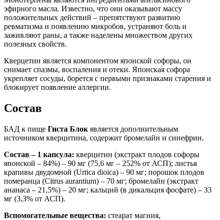
эфирного масла. Известно, что они оказывают массу
положительных действий – препятствуют развитию
ревматизма и появлению микробов, устраняют боль и
заживляют раны, а также наделены множеством других
полезных свойств.
Кверцетин является компонентом японской софоры, он
снимает спазмы, воспаления и отеки. Японская софора
укрепляет сосуды, борется с первыми признаками старения и
блокирует появление аллергии.
Состав
БАД к пище
Гиста Блок
является дополнительным
источником кверцитина, содержит бромелайн и синефрин.
Состав – 1 капсула:
кверцитин (экстракт плодов софоры
японской – 84%) – 90 мг (75,6 мг – 252% от АСП); листья
крапивы двудомной (Urtica dioica) – 90 мг; порошок плодов
померанца (Citrus aurantium) – 70 мг; бромелайн (экстракт
ананаса – 21,5%) – 20 мг; кальций (в дикальция фосфате) – 33
мг (3,3% от АСП).
Вспомогательные вещества:
стеарат магния,