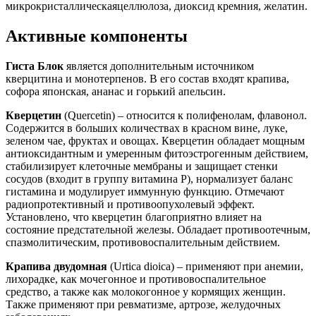
микрокристаллическаяцеллюлоза, диоксид кремния, желатин.
Активные компоненты
Гиста Блок
является дополнительным источником
кверцитина и монотерпенов. В его состав входят крапива,
софора японская, ананас и горький апельсин.
Кверцетин
(Quercetin) – относится к полифенолам, флавонол.
Содержится в больших количествах в красном вине, луке,
зеленом чае, фруктах и овощах. Кверцетин обладает мощным
антиоксидантным и умеренным фитоэстрогенным действием,
стабилизирует клеточные мембраны и защищает стенки
сосудов (входит в группу витамина P), нормализует баланс
гистамина и модулирует иммунную функцию. Отмечают
радиопротективный и противоопухолевый эффект.
Установлено, что кверцетин благоприятно влияет на
состояние предстательной железы. Обладает противоотечным,
спазмолитическим, противовоспалительным действием.
Крапива двудомная
(Urtica dioica) – применяют при анемии,
лихорадке, как мочегонное и противовоспалительное
средство, а также как молокогонное у кормящих женщин.
Также применяют при ревматизме, артрозе, желудочных