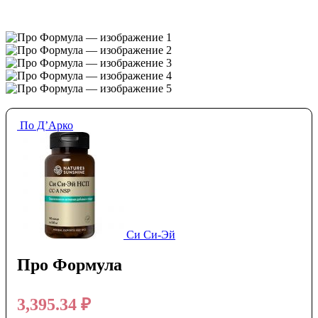
По Д’Арко
Си Си-Эй
Про Формула
3,395.34
₽