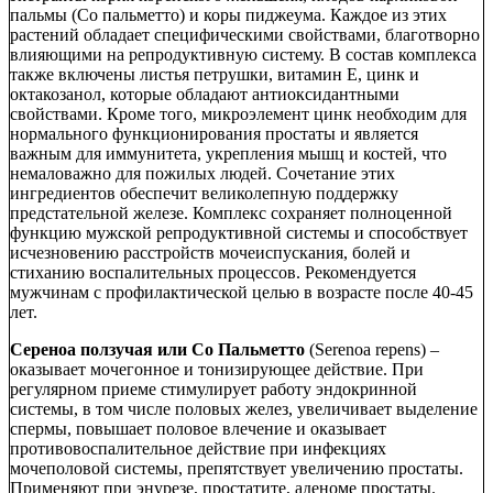
пальмы (Со пальметто) и коры пиджеума. Каждое из этих
растений обладает специфическими свойствами, благотворно
влияющими на репродуктивную систему. В состав комплекса
также включены листья петрушки, витамин Е, цинк и
октакозанол, которые обладают антиоксидантными
свойствами. Кроме того, микроэлемент цинк необходим для
нормального функционирования простаты и является
важным для иммунитета, укрепления мышц и костей, что
немаловажно для пожилых людей. Сочетание этих
ингредиентов обеспечит великолепную поддержку
предстательной железе. Комплекс сохраняет полноценной
функцию мужской репродуктивной системы и способствует
исчезновению расстройств мочеиспускания, болей и
стиханию воспалительных процессов. Рекомендуется
мужчинам с профилактической целью в возрасте после 40-45
лет.
Сереноа ползучая или Со Пальметто
(Serenoa repens) –
оказывает мочегонное и тонизирующее действие. При
регулярном приеме стимулирует работу эндокринной
системы, в том числе половых желез, увеличивает выделение
спермы, повышает половое влечение и оказывает
противовоспалительное действие при инфекциях
мочеполовой системы, препятствует увеличению простаты.
Применяют при энурезе, простатите, аденоме простаты.