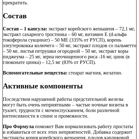
прекратить.
Состав
Состав – 1 капсула:
экстракт корейского женьшеня – 72,1 мг,
экстракт сахарного тростника – 60 мг, витамин Е (d-альфа
токоферола сукцинат) – 50 МЕ (335% от РУСП), корень
элеутерококка колючего – 50 мг, экстракт плодов со пальметто
– 50 мг, листья петрушки огородной – 50 мг, экстракт коры
пиджеума – 25 мг, зерна неочищенного риса -16 мг, цинк (в
глюконате цинка) – 12,5 мг (83% от РУСП).
Вспомогательные вещества:
стеарат магния, желатин.
Активные компоненты
Последствия нарушений работы предстательной железы
могут быть очень неприятными – частые ночные визиты в
туалет, трудности с мочеиспусканием, боли различной
интенсивности в спине и промежности.
Про Формула
поможет Вам нормализовать работу простаты
и избавиться от всех этих неприятностей. Добавка содержит
экстракты корня корейского женьшеня, плодов карликовой