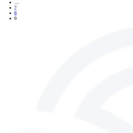
…
7
8
9